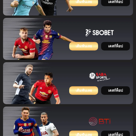
เดิมพันเลย
เดสก์ท็อป
เดิมพันเลย
เดสก์ท็อป
เดิมพันเลย
เดสก์ท็อป
เดิมพันเลย
เดสก์ท็อป