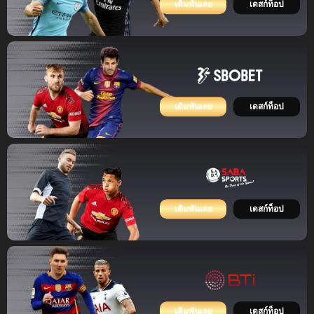
เดิมพันเลย
เดสก์ท็อป
เดิมพันเลย
เดสก์ท็อป
เดิมพันเลย
เดสก์ท็อป
เดิมพันเลย
เดสก์ท็อป