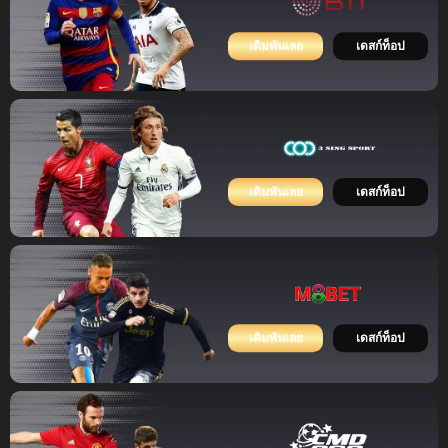
เดิมพันเลย
เดสก์ท็อป
เดิมพันเลย
เดสก์ท็อป
เดิมพันเลย
เดสก์ท็อป