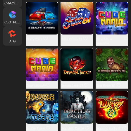
CRAZYGAMING
CLOTPLAY
Crazy Cars
Criss Cross 81
Cube Mania
ATG
Deluxe™
Cube Mania™
Demon Jack 27
Dino Reels 81
Double Tigers
Dracula's Castle
Dragons Lucky 8™