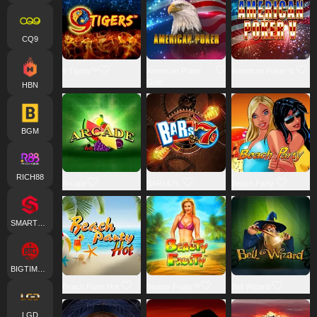
CQ9
9 Tigers™
American Poker
American Poker V
Gold
HBN
BGM
RICH88
Arcade
BARs&7s
Beach Party
SMARTSOFT
BIGTIMEGAMING
Beach Party Hot
Beauty Fruity™
Bell Wizard
LGD