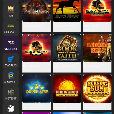
KM
Black Hawk
Black Horse™
Black Horse™
Cash Out
AFRICANBUFFALO
VOLTENT
EVOPLAY
Black Horse™
Book of Faith™
Burning Reels
Deluxe
CROWDPLAY
NETENT
Burning Stars
Burning Stars 3™
Burning Sun™