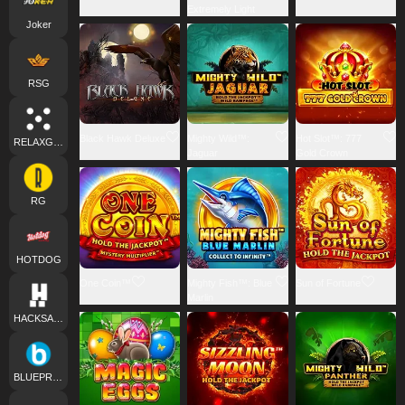
Extremely Light
Joker
RSG
Black Hawk Deluxe
Mighty Wild™:
Hot Slot™: 777
RELAXGAMING
Jaguar
Gold Crown
RG
HOTDOG
One Coin™
Mighty Fish™: Blue
Sun of Fortune
Marlin
HACKSAWGAMING
BLUEPRINT