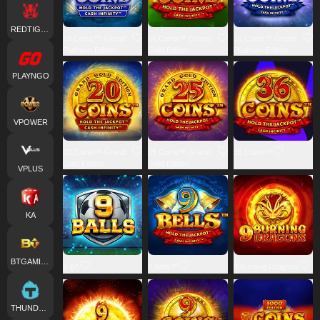
REDTIGER
15 Coins™ Grand
16 Coins™ Grand
16 Coins™ Grand
Platinum Edition
Gold Edition
Platinum Edition
PLAYNGO
VPOWER
20 Coins™ Grand
25 Coins™ Grand
36 Coins™
Gold Edition
Gold Edition
VPLUS
KA
BTGAMING
9 ลูก
9 Bells™
9 Burning Dragons
THUNDERKICK