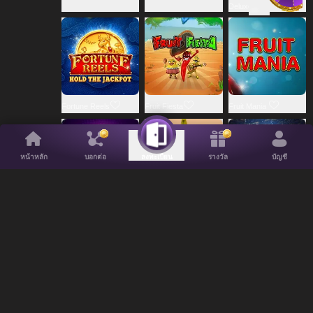
Deluxe
04H:55M:14S
Fortune Reels
Fruit Fiesta
Fruit Mania
หน้าหลัก
บอกต่อ
รางวัล
บัญชี
ลงทะเบียน
Fruit Mania Deluxe
Fruits Go
Gem Splitter™
Bananas™