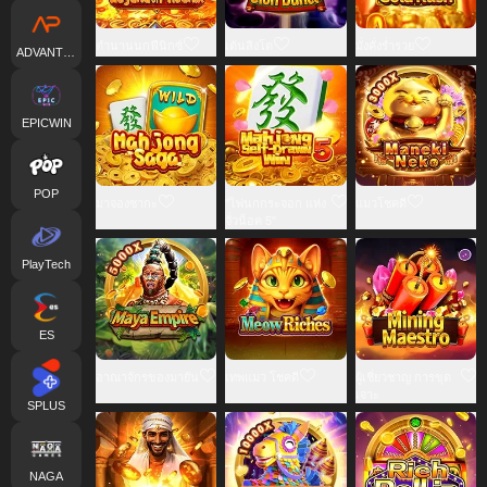
ตำนานนกฟีนิกซ์
เต้นสิงโต
มั่งคั่งร่ำรวย
ADVANTPLAY
EPICWIN
POP
มาจองซากะ
"ไพ่นกกระจอก แห่ง
แมวโชคดี
จั่วน็อค 5"
PlayTech
ES
อาณาจักรของมายัน
เทพแมว โชคดี
ผู้เชี่ยวชาญ การขุด
เจาะ
SPLUS
NAGA