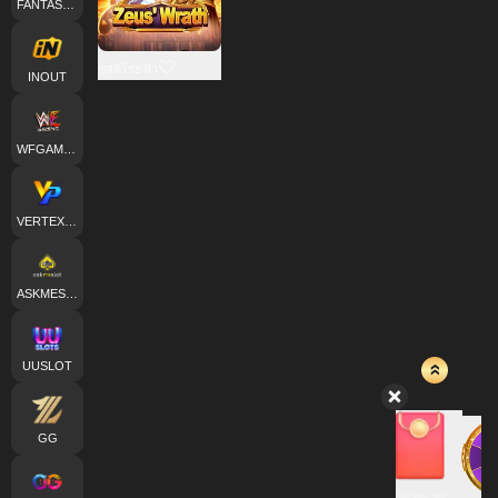
FANTASMA
ซุสพิโรธฟ้า
INOUT
WFGAMING
VERTEXPLAY
ASKMESLOT
UUSLOT
GG
14H:34M:37S