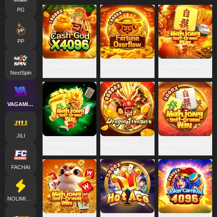
PG
PP
เทพเงินทอง X4096
ถ้วยแห่ง ความมั่งคั่ง
ไพ่นกกระจอกแห่ง
NextSpin
จั่วน็อค 3
VAGAMING
JILI
ไพ่นกกระจอก แห่ง
สมบัติมังกร 4
ไพ่นกกระจอกแห่ง
จั่วน็อค 2
จั่วน็อค
FACHAI
NOLIMITCITY