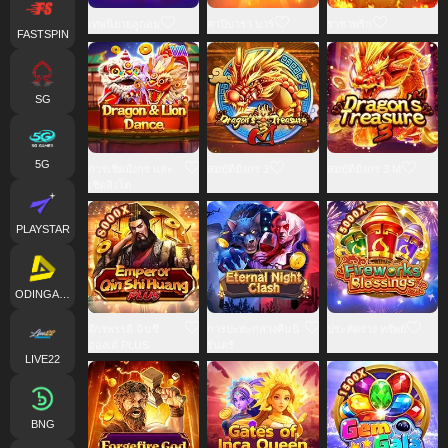
เทพนิยายลูกอม
คาปิบาร่า บาร์
ราชาพริก
FASTSPIN
SG
5G
การเชิดมังกร และ
สมบัติมังกร 3
สมบัติมังกร 3 M
เชิดสิงโต
PLAYSTAR
ODINGAMING
จักรพรรดิ ฉินซี
การปะทะกลางคืนนิ
ประทัดร่วง ทรัพย์
ฮ่องเต้ PLUS
รันดร์
LIVE22
BNG