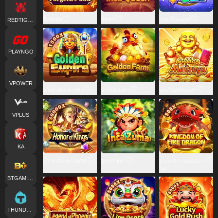
ฮีเฟสตัส
อินคา
งานเลี้ยงเพชร
REDTIGER
PLAYNGO
VPOWER
อาณาจักร ทองคำ
ฟาร์มทองคำ
พระไมตรีทองคำ
VPLUS
KA
สง่าราศีแห่งกษัตริย์
อินกา ซูมา
อาณาจักร แห่งมังกร
ไฟ
BTGAMING
THUNDERKICK