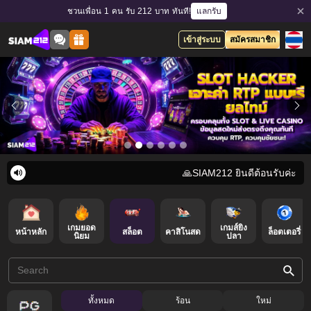
แลกรับ
ชวนเพื่อน 1 คน รับ 212 บาท ทันที!
เข้าสู่ระบบ
สมัครสมาชิก
🙏SIAM212 ยินดีต้อนรับค่ะ 🎯ฝากข
เกมยอด
เกมส์ยิง
หน้าหลัก
สล็อต
คาสิโนสด
ล็อตเตอรี่
นิยม
ปลา
ทั้งหมด
ร้อน
ใหม่