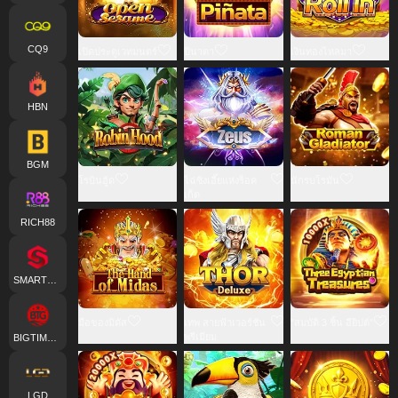
CQ9
เปิดประตูเวทมนตร์
ปินาตา
เงินทองไหลมา
HBN
BGM
โรบินฮู้ด
ไฉ่ซิงเอี๊ยแห่งร็อค
นักรบโรมัน
เก็ต
RICH88
SMARTSOFT
มือของมิดัส
เทพ สายฟ้าเวอร์ชัน
"สมบัติ 3 ชิ้น อียิปต์"
พรีเมียม
BIGTIMEGAMING
LGD