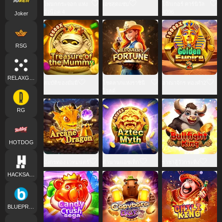
ไพ่นกกระจอก แห่ง
เอซสุดแซ่บ
โจ๊กเกอร์ คาร์นิวัล
จั่วน็อค 4
4096
Joker
RSG
RELAXGAMING
สมบัติของมัมมี่
โชคลาภแห่งราชินี
อาณาจักร ทองคำ2
ไวลด์
RG
HOTDOG
มังกรทอง เวทมนตร์
ตำนานแอซเท็ก
ราชาสู้วัวกระทิง
HACKSAWGAMING
BLUEPRINT