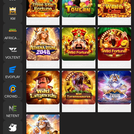
KM
ทรี สตาร์ กอด
นกปากใหญ่
เหรียญ ความมั่งคั่ง
AFRICANBUFFALO
VOLTENT
เทพีอะธีนา 2048
ไฉ่ซิงแห่งWild
ไฉ่ซิงแห่งWild 2
EVOPLAY
CROWDPLAY
ตำนานป่าทุ่ง
ไดโนเสาร์พันธุ์ดุ
ซีอุส
NETENT