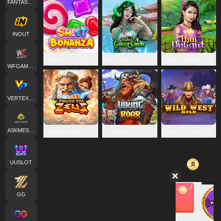
FANTASMA
INOUT
โบนันซ่า หวานๆ
นิทานงู เขียว
ไทยที่น่า รื่นรมย์
WFGAMING
VERTEXPLAY
ASKMESLOT
สัมผัสเทพเจ้าซุส
ไวกิ้งคำราม
ไวลด์ เวสต์ โกลด์
UUSLOT
GG
09H:55M:44S