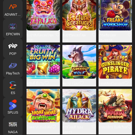
ADVANTPLAY
EPICWIN
ระบำสิงโตแห่งโชค
สิ่งมีชีวิตแห่งโชค
เวิร์คช็อปสุด
ลาภ
ลาภ
ประหลาด
POP
PlayTech
ฟรุ๊ตตี้ บิ๊กวิน
หมาป่ าโลภ
โจรสลัดสไนเปอร์
ES
SPLUS
โชคลาภ อันมั่งคั่ง
การโจมตี ของ
อาณาจักร อิมพีเรียล
ไฮดรา
NAGA