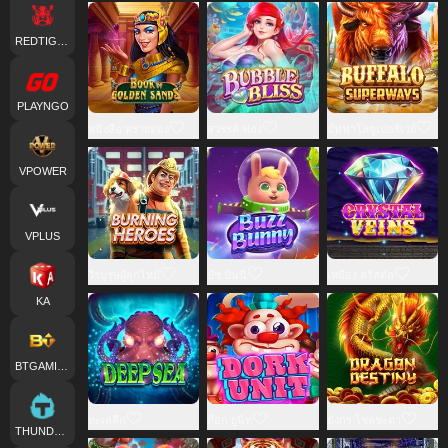
REDTIGER
PLAYNGO
หนังสือ ทรายทอง
สวรรค์ ฟอง
บัฟฟาโลซูเปอร์เวย์
VPOWER
VPLUS
วีรบุรุษผู้ลุกไหม้
บัซ บันนี่
เหมือง คริสตัล
KA
BTGAMING
ทะเลลึก
ด๊อก ยูนิท
มังกร โชคชะตา
THUNDERKICK