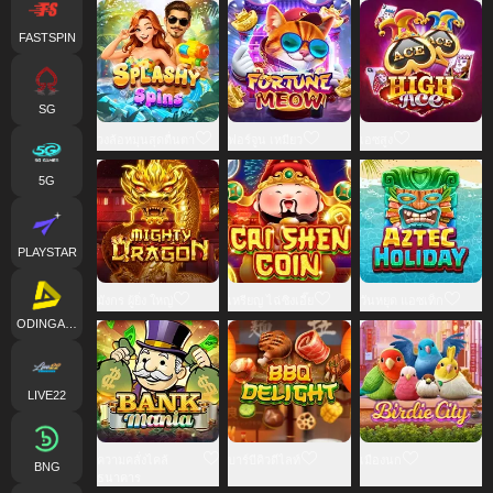
FASTSPIN
SG
วงล้อหมุนสุดตื่นตา
ฟอร์จูน เหมียว
เอซสูง
5G
PLAYSTAR
มังกร ผู้ยิ่ง ใหญ่
เหรียญ ไฉ่ซิงเอี๊ย
วันหยุด แอซเท็ก
ODINGAMING
LIVE22
ความคลั่งไคล้
บาร์บีคิวดีไลท์
เมืองนก
BNG
ธนาคาร