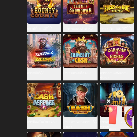
บาวน์ตี้เคาน์ตี้
การประลองค่าหัว
บัคและโด 10K วิธี
ควายพัด
เงินสดคาเมล็อต
คาราวานแห่งความ
ร่ำรวย
การป้องกันเงินสด
เงินสดระหว่างการ
ปราสาทแห่งความ
ขนส่ง
หวาดกลัว
15H:06M:05S