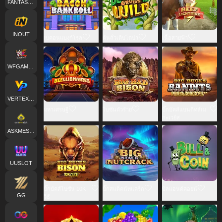
FANTASMA
INOUT
เบคอนแบงก์โรล
ต้นถั่วเติบโตป่า
เนื้อสายฟ้า
WFGAMING
VERTEXPLAY
มหาเศรษฐี
ไบซันตัวร้าย
บิ๊กบัคส์แบนดิทส์เม
กะเวย์ส
ASKMESLOT
UUSLOT
บิ๊กบัคส์ไบซัน 10K
บิ๊กสแต็คนัทแคร็ก
บิลแอนด์คอยน์
GG
วิธี