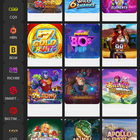
CQ9
เหมืองทองคำ 5K
ฉลามป่า 6 ตัว
7 องค์ประกอบ
HBN
BGM
ผลไม้สีทอง 7 ชนิด
ป๊อปยุค 80
98 บาวน์ตี้ ฮอต 1
RICH88
SMARTSOFT
9K คอง ในเวกัส
อับราคาดาบรา
อลิซในดินแดนผจญ
ภัย
BIGTIMEGAMING
LGD