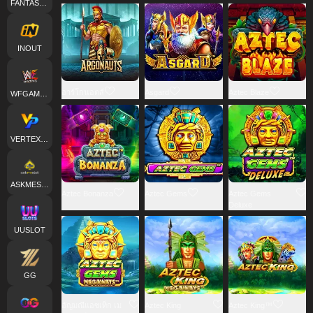
FANTASMA
INOUT
อาร์โกนอตส์
Asgard
Aztec Blaze
WFGAMING
VERTEXPLAY
ASKMESLOT
Aztec Bonanza
Aztec Gems
Aztec Gems
Deluxe
UUSLOT
GG
อัญมณีแอซเท็ก เม
Aztec King
Aztec King™