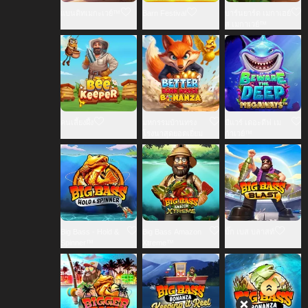
แบนดิทเมกะเวย์™
Barn Festival
บาร์นยาร์ด เมกาเฮย์
ส เมกาเวย์™
คนเลี้ยงผึ้ง
มหกรรมบ้านทรง
บีแวร์ เดอะดีฟ เม
โรงนาสุดยอดเยี่ยม
ก้าเวย์™
Big Bass - Hold &
Big Bass Amazon
บิ๊ก เบส บลาสท์
Spinner™
Xtreme™