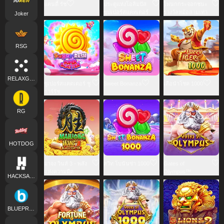
แคนดี้ รัช
ประตูแห่งโอลิมปัส
ไพ่นกกระจอกชนะ
ซุปเปอร์สแคทเตอร์
รางวัลหม้อสามเท่า
Joker
RSG
RELAXGAMING
ซูเปอร์สแคตเตอร์ ชู
Sweet Bonanza
เสือนำโชค 1000
การ์รัช
RG
HOTDOG
มาจง วินส์ 3 - พลัง
สวีท โบนันซ่า 1000
Gates of
แห่งความมืด
Olympus™
HACKSAWGAMING
BLUEPRINT