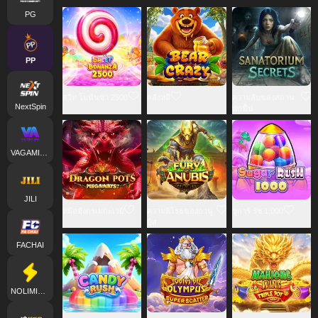
PG
PP
สวีท โบนันซ่า 2500
คลั่งหมี
ความลับของสถาน
NextSpin
พักฟื้น
VAGAMING
JILI
หม้อมังกรเมกะเวย์
ความพิโรธของอานู
ชูการ์ รัช 1,000
บิส
FACHAI
NOLIMITCITY