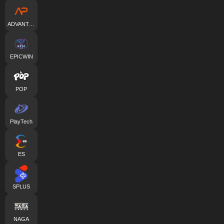
ADVANTPLAY
EPICWIN
POP
PlayTech
ES
SPLUS
NAGA