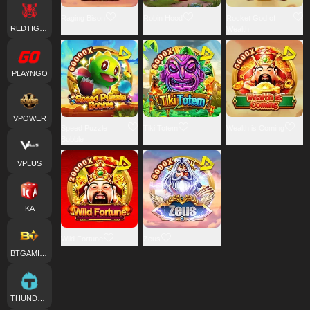
Raging Bison
Robin Hood
Rocket God of
REDTIGER
Wealth
PLAYNGO
VPOWER
Speed Puzzle
Tiki Totem
Wealth is Coming
Bobble
VPLUS
KA
Wild Fortune
Zeus
BTGAMING
THUNDERKICK