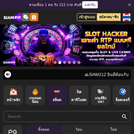
แลกรับ
ชวนเพื่อน 1 คน รับ 212 บาท ทันที!
เข้าสู่ระบบ
สมัครสมาชิก
🙏SIAM212 ยินดีต้อนรับค่ะ 🎯
เกมยอด
เกมส์ยิง
หน้าหลัก
สล็อต
คาสิโนสด
ล็อตเตอรี่
นิยม
ปลา
ทั้งหมด
ร้อน
ใหม่