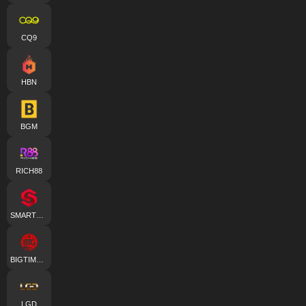
CQ9
HBN
BGM
RICH88
SMARTSOFT
BIGTIMEGAMING
LGD