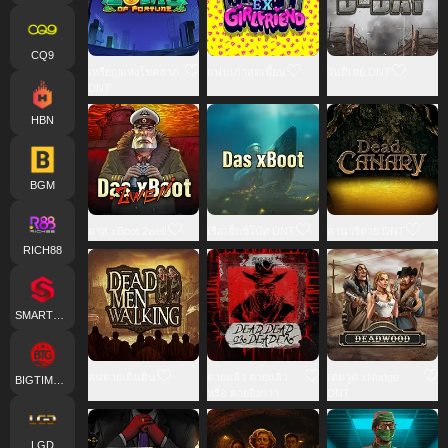
CQ9
เหรียญแห่งโชคลาภ
แฟนเก่าสุดเพี้ยน
วันดีเดย์ DNT
DNT
HBN
BGM
ดาส xBoot 2wei!
เรือเอ็กซ์โบ๊ท DNT
คานารีตาย DNT
RICH88
SMARTSOFT
คนตายเดินดิน
ตายแล้ว ตายแล้ว
เดดวูด xNudge
BIGTIMEGAMING
หรือ ตายยิ่งกว่า
DNT
LGD