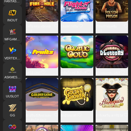
FANTASMA
INOUT
ไฟในหลุม xBomb
โหมดการบิน
เรือนจำฟอลซัม
DNT
DNT
WFGAMING
VERTEXPLAY
ผลไม้ DNT
เกลิคโกลด์ ดีเอ็นที
ความตะกละ DNT
ASKMESLOT
UUSLOT
GG
ยักษ์จินนี่สีทองและ
ฝักบัวทองคำ
ฮาร์เลควิน คาร์นิวัล
ป่าเดินได้ DNT
DNT