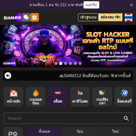
แลกรับ
ชวนเพื่อน 1 คน รับ 212 บาท ทันที!
เข้าสู่ระบบ
สมัครสมาชิก
🙏SIAM212 ยินดีต้อนรับค่ะ 🎯ฝากขั้นต่ำ 100 บ.
เกมยอด
เกมส์ยิง
หน้าหลัก
สล็อต
คาสิโนสด
ล็อตเตอรี่
นิยม
ปลา
ทั้งหมด
ร้อน
ใหม่