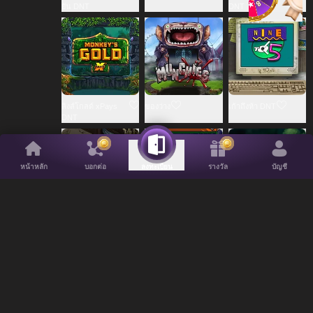
ยัน DNT
DNT
14H:51M:43S
ลิงส์โกลด์ xPays
ของว่าง
เก้าถึงห้า DNT
DNT
หน้าหลัก
บอกต่อ
รางวัล
บัญชี
ลงทะเบียน
เทศกาลอ็อกโทเบอร์
เอาท์ซอร์ส: วันจ่าย
นกฮูก DNT
เฟสต์
เงินเดือน