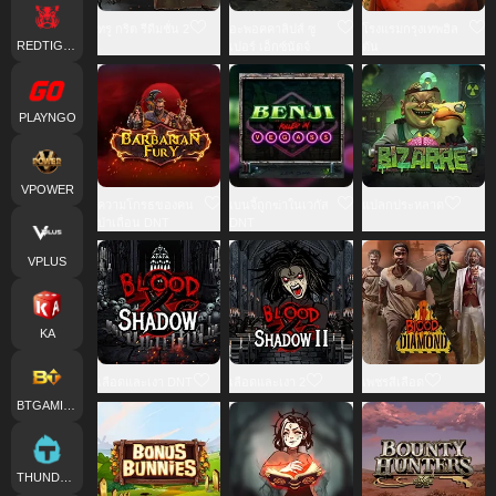
ทรู กริต รีดีมชั่น 2
อะพอคคาลิปส์ ซู
โรงแรมกรุงเทพฮิล
REDTIGER
เปอร์ เอ็กซ์นัดจ์
ตัน
PLAYNGO
VPOWER
ความโกรธของคน
เบนจี้ถูกฆ่าในเวกัส
แปลกประหลาด
ป่าเถื่อน DNT
DNT
VPLUS
KA
เลือดและเงา DNT
เลือดและเงา 2
เพชรสีเลือด
BTGAMING
THUNDERKICK