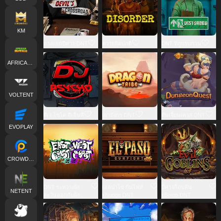
KM
ทางแยกปีศาจ DNT
ความผิดปกติ
DNT ที่ถูกรบกวน
AFRICANBUFFALO
VOLTENT
ดีเจ ไซโค ดีเอ็นที
เผ่ามังกร DNT
ดันเจี้ยนเควส DNT
EVOPLAY
CROWDPLAY
DNT ระหว่างฝั่ง
เอลปาโซ กันไฟท์
ปีศาจก็อบลิน
NETENT
ตะวันออกกับฝั่ง
xNudge DNT
xBomb DNT
ตะวันตก