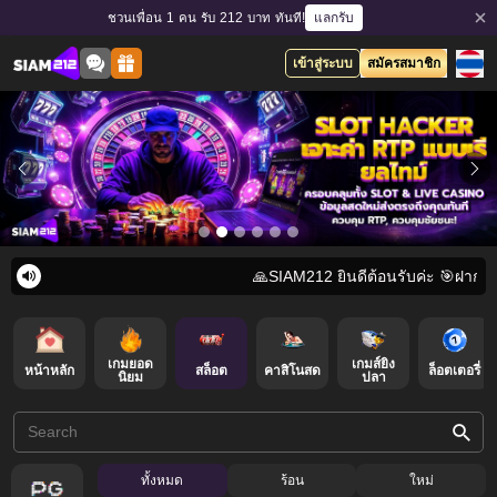
แลกรับ
ชวนเพื่อน 1 คน รับ 212 บาท ทันที!
เข้าสู่ระบบ
สมัครสมาชิก
🙏SIAM212 ยินดีต้อนรับค่ะ 🎯ฝากขั้นต่
เกมยอด
เกมส์ยิง
หน้าหลัก
สล็อต
คาสิโนสด
ล็อตเตอรี่
นิยม
ปลา
ทั้งหมด
ร้อน
ใหม่