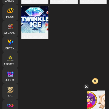
FANTASMA
พี่ใหญ่เสือ 88
ลิงกังฟูสามตัว
ลิงสามตัว
INOUT
WFGAMING
น้ําแข็งระยิบระยับ
VERTEXPLAY
ASKMESLOT
UUSLOT
GG
09H:02M:44S