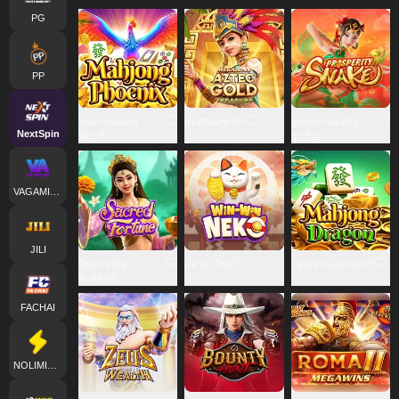
PG
PP
ไพ่นกกระจอก
สมบัติแอซเท็ก
งูแห่งความเจริญ
NextSpin
ฟีนิกซ์
รุ่งเรือง
VAGAMING
JILI
โชคลาภอัน
แมวนำโชค
ไพ่นกกระจอกมังกร
ศักดิ์สิทธิ์
FACHAI
NOLIMITCITY