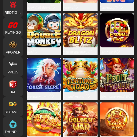
เครซี มังกี้ ดีลักซ์
เพชร 7
โลมาผจญภัย
REDTIGER
PLAYNGO
VPOWER
ลิงคู่
มังกรสายฟ้าแลบ
ไฟนิรันดร์
VPLUS
KA
ความลับของป่า
คางคกโชคลาภ
ผู้ประกอบการผลไม้
BTGAMING
THUNDERKICK