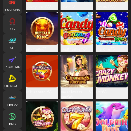
5 ฟอร์จูนสตาร์
7 มังกร
Fortuna ถึง
FASTSPIN
SG
5G
บัฟฟาโลคิง
แคนดี้ โบนันซ่า
ลูกอ Xmas
PLAYSTAR
ODINGAMING
ผลไม้คลาสสิก 7
ของคลีโอพัตรา
ลิงบ้า
ขุมทรัพย์
LIVE22
BNG