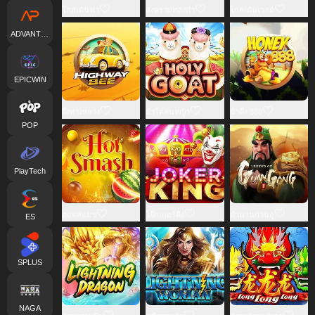
โกลเด้นฟา
สงครามทองคํา
โกลเด้นเวสต์
ADVANTPLAY
EPICWIN
ผึ้งทางหลวง
ม้าโคลนหญ้า
น้ําผึ้ง 888
POP
PlayTech
ฮอตสแมช
โจ๊กเกอร์คิง
ตำนานกวนอู
ES
SPLUS
NAGA