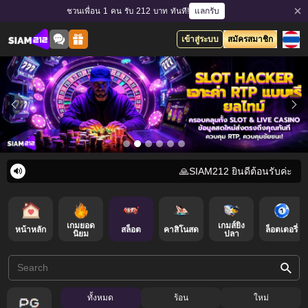
แลกรับ
ชวนเพื่อน 1 คน รับ 212 บาท ทันที!
เข้าสู่ระบบ
สมัครสมาชิก
🙏SIAM212 ยินดีต้อนรับค่ะ 🎯ฝากข
เกมยอด
เกมส์ยิง
หน้าหลัก
สล็อต
คาสิโนสด
ล็อตเตอรี่
นิยม
ปลา
ทั้งหมด
ร้อน
ใหม่