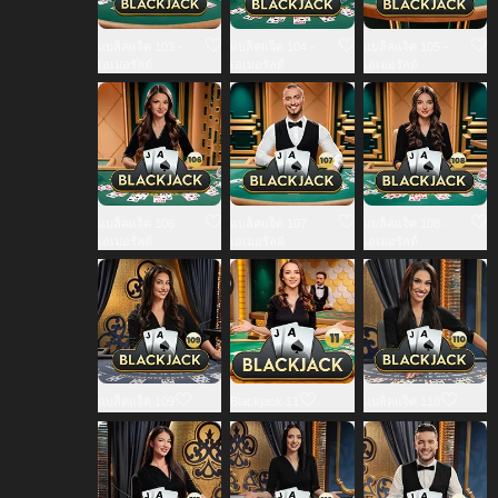
แบล็คแจ็ค 103 -
แบล็คแจ็ค 104 -
แบล็คแจ็ค 105 -
เอเมอรัลด์
เอเมอรัลด์
เอเมอรัลด์
แบล็คแจ็ค 106 -
แบล็คแจ็ค 107 -
แบล็คแจ็ค 108 -
เอเมอรัลด์
เอเมอรัลด์
เอเมอรัลด์
แบล็คแจ็ค 109
Blackjack 11
แบล็คแจ็ค 110