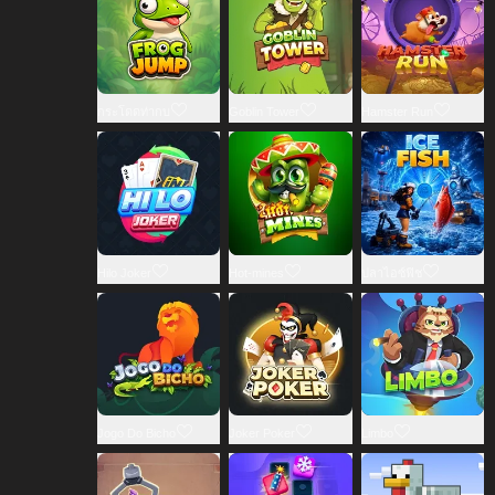
กระโดดท่ากบ
Goblin Tower
Hamster Run
Hilo Joker
Hot-mines
ปลาไอซ์ฟิช
Jogo Do Bicho
Joker Poker
Limbo