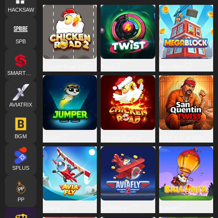
HACKSAW
SPB
Chicken Road 2.0
Twist
เมกะบล็อก
SMARTSOFT
AVIATRIX
BGM
จัมเปอร์
Chicken Road
ทวิสต์ ซาน เควนติน
SPLUS
PP
AviaFly
เอเวียฟลาย 2
BalloniX