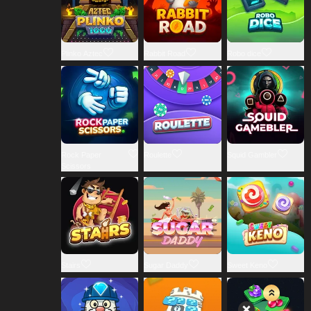
Plinko Aztec
Rabbit Road
Robo dice
Rock Paper
Roulette
Squid Gambler
Scissors
Stairs
Sugar Daddy
Sweet Keno