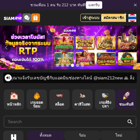
แลกรับ
ชวนเพื่อน 1 คน รับ 212 บาท ทันที!
เข้าสู่ระบบ
สมัครสมาชิก
. กรุณาแจ้งรับเลขบัญชีกับแอดมินช่องทางไลน์ @siam212new 🙏 ล็อตเตอรี่
เกมยอด
เกมส์ยิง
หน้าหลัก
สล็อต
คาสิโนสด
ชนะทันที
ล็อตเตอรี่
นิยม
ปลา
ทั้งหมด
ร้อน
ใหม่