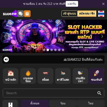
แลกรับ
ชวนเพื่อน 1 คน รับ 212 บาท ทันที!
เข้าสู่ระบบ
สมัครสมาชิก
🙏SIAM212 ยินดีต้อนรับค่ะ 🎯ฝา
เกมยอด
เกมส์ยิง
หน้าหลัก
สล็อต
คาสิโนสด
ชนะทันที
ล็อตเตอรี่
นิยม
ปลา
ทั้งหมด
ร้อน
ใหม่