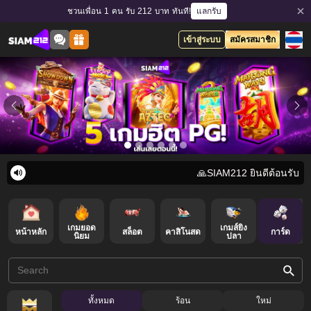
แลกรับ
ชวนเพื่อน 1 คน รับ 212 บาท ทันที!
เข้าสู่ระบบ
สมัครสมาชิก
🙏SIAM212 ยินดีต้อนรับค่ะ 
เกมยอด
เกมส์ยิง
หน้าหลัก
สล็อต
คาสิโนสด
ล็อตเตอรี่
การ์ด
นิยม
ปลา
ทั้งหมด
ร้อน
ใหม่