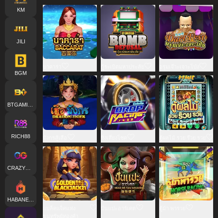
KM
JILI
บาคาร่า
กู้ระเบิดมหาประลัย
อรุ่มเจ๊าะเจาะโป่ง
BGM
BTGAMING
RICH88
มังกรสู้เสือ
ซิ่งเสี่ยงโชค
ตู้ผลไม้ รวย ร๊วย รวย
CRAZYGAMING
HABANERO
แบล็คแจ็คแห่ง
ปั่นแปะอาร์เคด
ตู้ม้า พารวย
ขุมทรัพย์ทองคำ